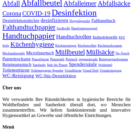
Abfallbeutel
Abfall
Abfalleimer
Abfallsäcke
Desinfektion
Corona
COVID-19
desinfizieren
Desinfektionstücher
Falthandtuch
Doppelspender
Falthandtuchpapier
Großrolle
Handreinigungsgel
Handtuchpapier
Handtuchrollen
Industrieseife
KFZ
Küchenhygiene
Seife
Küchenreiniger
Küchenrollen
Küchenschwamm
Müllbeutel
Müllsäcke
Microfasertuch
Mechanikerseife
No-Touch
Papiertrockung
Pissoirbürste
Pissoirsieb
Putztuch
regeneriersalz
Reinigungsschwamm
Spendersäule
Reinigungstuch
Sandseife
Sieb für Pissoir
Spülmittel
Toilettenbürste
Toilettenpapier Spender
Urinalbürste
Urinal Duft
Urinalreinigung
WC-Reinigung
WC-Sitz-Desinfektion
Über uns
Wir verwandeln Ihre Räumlichkeiten in hygienische Bereiche für
Wohlbefinden und Sauberkeit überall dort, wo Menschen
zusammentreffen. Wir liefern funktionierende und innovative
Hygieneartikel an Gewerbe und öffentliche Einrichtungen.
Menü