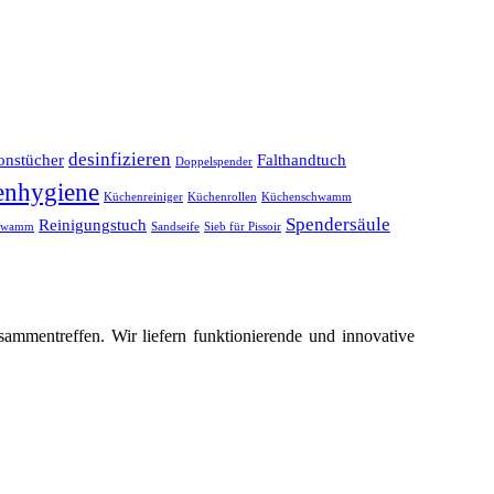
desinfizieren
onstücher
Falthandtuch
Doppelspender
nhygiene
Küchenreiniger
Küchenrollen
Küchenschwamm
Spendersäule
Reinigungstuch
chwamm
Sandseife
Sieb für Pissoir
ammentreffen. Wir liefern funktionierende und innovative