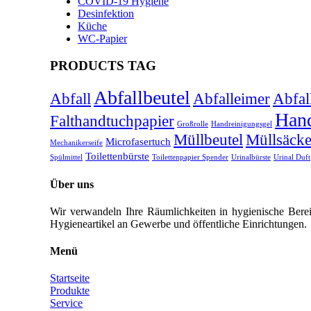
COVID-19 Hygiene
Desinfektion
Küche
WC-Papier
PRODUCTS TAG
Abfallbeutel
Abfall
Abfalleimer
Abfal
Hand
Falthandtuchpapier
Großrolle
Handreinigungsgel
Müllbeutel
Müllsäck
Microfasertuch
Mechanikerseife
Toilettenbürste
Spülmittel
Toilettenpapier Spender
Urinalbürste
Urinal Duft
Über uns
Wir verwandeln Ihre Räumlichkeiten in hygienische Berei
Hygieneartikel an Gewerbe und öffentliche Einrichtungen.
Menü
Startseite
Produkte
Service