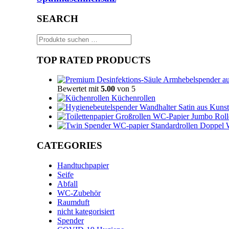
SEARCH
Suchen
nach:
TOP RATED PRODUCTS
Bewertet mit
5.00
von 5
Küchenrollen
WC-Papier Jumbo Roll
Doppel 
CATEGORIES
Handtuchpapier
Seife
Abfall
WC-Zubehör
Raumduft
nicht kategorisiert
Spender