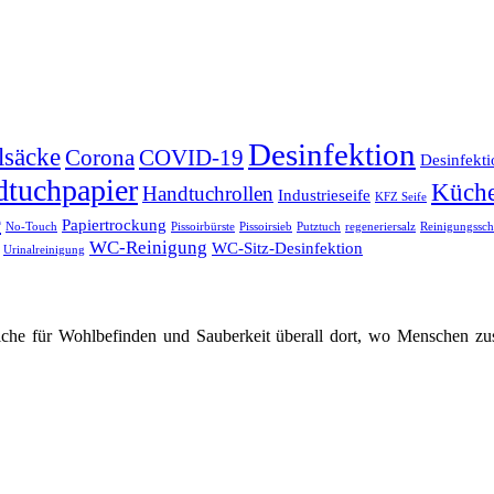
Desinfektion
lsäcke
Corona
COVID-19
Desinfekti
tuchpapier
Küche
Handtuchrollen
Industrieseife
KFZ Seife
e
Papiertrockung
No-Touch
Pissoirbürste
Pissoirsieb
Putztuch
regeneriersalz
Reinigungss
WC-Reinigung
WC-Sitz-Desinfektion
Urinalreinigung
che für Wohlbefinden und Sauberkeit überall dort, wo Menschen zus