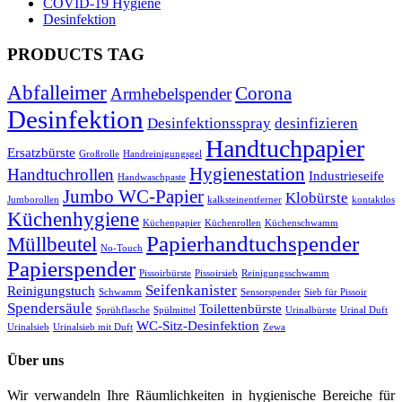
COVID-19 Hygiene
Desinfektion
PRODUCTS TAG
Abfalleimer
Corona
Armhebelspender
Desinfektion
Desinfektionsspray
desinfizieren
Handtuchpapier
Ersatzbürste
Großrolle
Handreinigungsgel
Hygienestation
Handtuchrollen
Industrieseife
Handwaschpaste
Jumbo WC-Papier
Klobürste
Jumborollen
kalksteinentferner
kontaktlos
Küchenhygiene
Küchenpapier
Küchenrollen
Küchenschwamm
Papierhandtuchspender
Müllbeutel
No-Touch
Papierspender
Pissoirbürste
Pissoirsieb
Reinigungsschwamm
Seifenkanister
Reinigungstuch
Schwamm
Sensorspender
Sieb für Pissoir
Spendersäule
Toilettenbürste
Sprühflasche
Spülmittel
Urinalbürste
Urinal Duft
WC-Sitz-Desinfektion
Urinalsieb
Urinalsieb mit Duft
Zewa
Über uns
Wir verwandeln Ihre Räumlichkeiten in hygienische Bereiche für