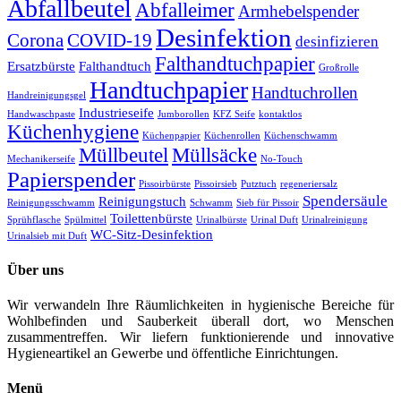
Abfallbeutel
Abfalleimer
Armhebelspender
Desinfektion
Corona
COVID-19
desinfizieren
Falthandtuchpapier
Ersatzbürste
Falthandtuch
Großrolle
Handtuchpapier
Handtuchrollen
Handreinigungsgel
Industrieseife
Handwaschpaste
Jumborollen
KFZ Seife
kontaktlos
Küchenhygiene
Küchenpapier
Küchenrollen
Küchenschwamm
Müllbeutel
Müllsäcke
Mechanikerseife
No-Touch
Papierspender
Pissoirbürste
Pissoirsieb
Putztuch
regeneriersalz
Spendersäule
Reinigungstuch
Reinigungsschwamm
Schwamm
Sieb für Pissoir
Toilettenbürste
Sprühflasche
Spülmittel
Urinalbürste
Urinal Duft
Urinalreinigung
WC-Sitz-Desinfektion
Urinalsieb mit Duft
Über uns
Wir verwandeln Ihre Räumlichkeiten in hygienische Bereiche für
Wohlbefinden und Sauberkeit überall dort, wo Menschen
zusammentreffen. Wir liefern funktionierende und innovative
Hygieneartikel an Gewerbe und öffentliche Einrichtungen.
Menü