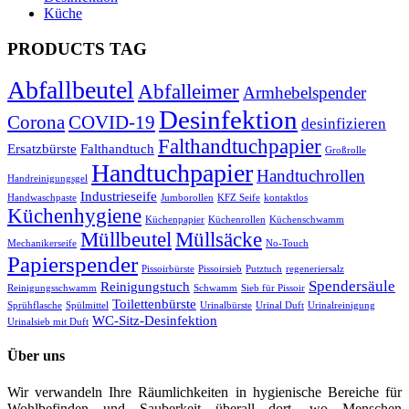
Küche
PRODUCTS TAG
Abfallbeutel
Abfalleimer
Armhebelspender
Desinfektion
Corona
COVID-19
desinfizieren
Falthandtuchpapier
Ersatzbürste
Falthandtuch
Großrolle
Handtuchpapier
Handtuchrollen
Handreinigungsgel
Industrieseife
Handwaschpaste
Jumborollen
KFZ Seife
kontaktlos
Küchenhygiene
Küchenpapier
Küchenrollen
Küchenschwamm
Müllbeutel
Müllsäcke
Mechanikerseife
No-Touch
Papierspender
Pissoirbürste
Pissoirsieb
Putztuch
regeneriersalz
Spendersäule
Reinigungstuch
Reinigungsschwamm
Schwamm
Sieb für Pissoir
Toilettenbürste
Sprühflasche
Spülmittel
Urinalbürste
Urinal Duft
Urinalreinigung
WC-Sitz-Desinfektion
Urinalsieb mit Duft
Über uns
Wir verwandeln Ihre Räumlichkeiten in hygienische Bereiche für
Wohlbefinden und Sauberkeit überall dort, wo Menschen