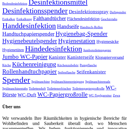
Desinfektionsmittel
Bodendesinfektion
Desinfektionsspender
Desinfektionsspray
Duftspender
Falthandtücher
Flächendesinfektion
Entkalker
Entkalkung
Geschirrtabs
Handdesinfektion
Handseife
Handtuch-Rollen
Hygienebag-Spender
Handtuchpapierspender
Hygienebeutelspender
Hygienestation
Hygienesäcke
Händedesinfektion
Hygienetüten
Jumbotoilettenpapier
Jumbo WC-Papier
Kanister
Kanisterseife
Klopapierversand
Küchenreinigung
Küche
Küchenzubehör
Pumpflasche
Rollenhandtuchpapier
Seifenkanister
Seifenflasche
Spender
Spülmaschine
Spülmaschinenreinigung
Spülmaschinensalz
WC-
Spülmaschinentabs
Toilettenduft
Toilettenerfrischer
Toilettenpapiergroßrolle
WC-Papiergroßrolle
Bürste
WC-Duft
WC-Topfgarnitur
Zewa
Über uns
Wir verwandeln Ihre Räumlichkeiten in hygienische Bereiche für
Wohlbefinden und Sauberkeit überall dort, wo Menschen
zusammentreffen. Wir liefern funktionierende und innovative