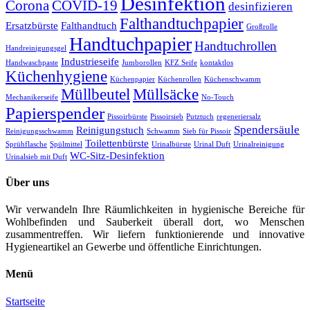
Desinfektion
Corona
COVID-19
desinfizieren
Falthandtuchpapier
Ersatzbürste
Falthandtuch
Großrolle
Handtuchpapier
Handtuchrollen
Handreinigungsgel
Industrieseife
Handwaschpaste
Jumborollen
KFZ Seife
kontaktlos
Küchenhygiene
Küchenpapier
Küchenrollen
Küchenschwamm
Müllbeutel
Müllsäcke
Mechanikerseife
No-Touch
Papierspender
Pissoirbürste
Pissoirsieb
Putztuch
regeneriersalz
Spendersäule
Reinigungstuch
Reinigungsschwamm
Schwamm
Sieb für Pissoir
Toilettenbürste
Sprühflasche
Spülmittel
Urinalbürste
Urinal Duft
Urinalreinigung
WC-Sitz-Desinfektion
Urinalsieb mit Duft
Über uns
Wir verwandeln Ihre Räumlichkeiten in hygienische Bereiche für
Wohlbefinden und Sauberkeit überall dort, wo Menschen
zusammentreffen. Wir liefern funktionierende und innovative
Hygieneartikel an Gewerbe und öffentliche Einrichtungen.
Menü
Startseite