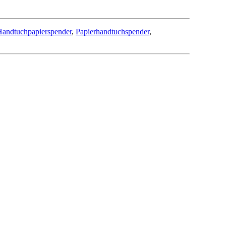
Handtuchpapierspender
,
Papierhandtuchspender
,