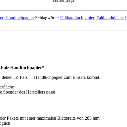
Preisanfrage
er
,
Handtuchpapier
Schlagwörter
Falthandtuchpapier
,
Falthandtücher
,
Z-Falz Handtuchpapier“
 in denen „Z-Falz“ – Handtuchpapier zum Einsatz kommt.
erfläche
e Spender des Herstellers passt
pier Pakete mit einer maximalen Blattbreite von 285 mm
glich