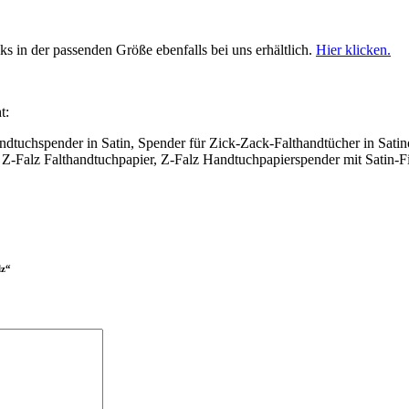
s in der passenden Größe ebenfalls bei uns erhältlich.
Hier klicken.
t:
andtuchspender in Satin, Spender für Zick-Zack-Falthandtücher in Sati
r Z-Falz Falthandtuchpapier, Z-Falz Handtuchpapierspender mit Satin-Fi
lz“