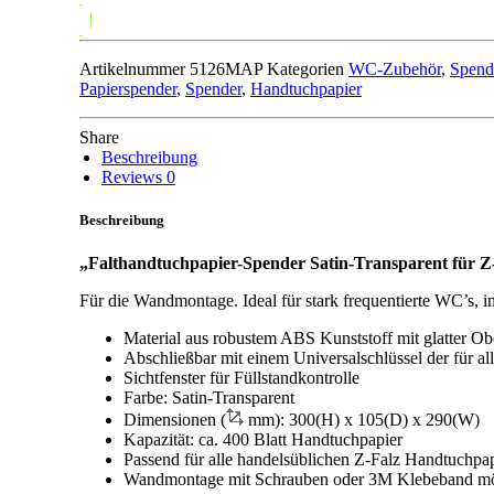
Artikelnummer
5126MAP
Kategorien
WC-Zubehör
,
Spend
Papierspender
,
Spender
,
Handtuchpapier
Share
Beschreibung
Reviews
0
Beschreibung
„Falthandtuchpapier-Spender Satin-Transparent für 
Für die Wandmontage. Ideal für stark frequentierte WC’s,
Material aus robustem ABS Kunststoff mit glatter Ob
Abschließbar mit einem Universalschlüssel der für all
Sichtfenster für Füllstandkontrolle
Farbe: Satin-Transparent
Dimensionen (
mm): 300(H) x 105(D) x 290(W)
Kapazität: ca. 400 Blatt Handtuchpapier
Passend für alle handelsüblichen Z-Falz Handtuchpa
Wandmontage mit Schrauben oder 3M Klebeband mö