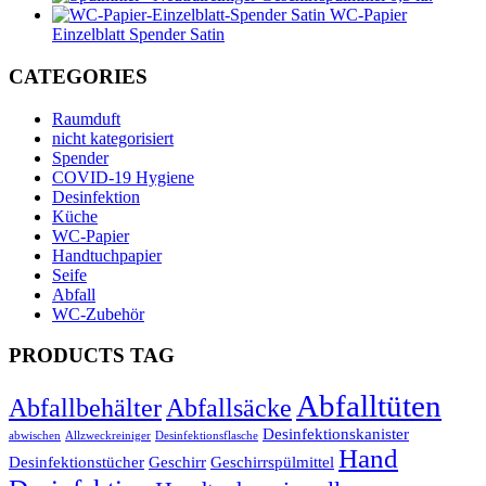
WC-Papier
Einzelblatt Spender Satin
CATEGORIES
Raumduft
nicht kategorisiert
Spender
COVID-19 Hygiene
Desinfektion
Küche
WC-Papier
Handtuchpapier
Seife
Abfall
WC-Zubehör
PRODUCTS TAG
Abfalltüten
Abfallbehälter
Abfallsäcke
Desinfektionskanister
abwischen
Allzweckreiniger
Desinfektionsflasche
Hand
Desinfektionstücher
Geschirr
Geschirrspülmittel