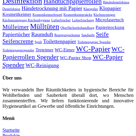
Desinfektion
Handtuchpapierrollen
Händedesinfektion
Händetrocknung mit Papier
Klopapier
Desinfektion
Klarspüler
Kosmetikeimer
Kosmetikeimerbeutel
Kosmetikeimersäcke
Küchenreiniger
Microfasertuch
Küchenreinigung Küchenhygiene
Lufterfrischer
Lufterfrischung
Mülltüten
Mülleimer
Papiertrockung
Oberflächenbehandlung
Seife
Papiertücher
Raumduft
Reinigungschemie
Sandseife
Seifencreme
Toilettenpapier
Spüli
Toilettenpapier Spender
WC-Papier
WC-
Treteimer
WC-Eimer
Toilettenpapierspender
Papierrollen Spender
WC-Papier
WC-Papier Shop
Spender
WC-Reinigung
Über uns
Wir verwandeln Ihre Räumlichkeiten in hygienische Bereiche für
Wohlbefinden und Sauberkeit überall dort, wo Menschen
zusammentreffen. Wir liefern funktionierende und innovative
Hygieneartikel an Gewerbe und öffentliche Einrichtungen.
Menü
Startseite
Produkte